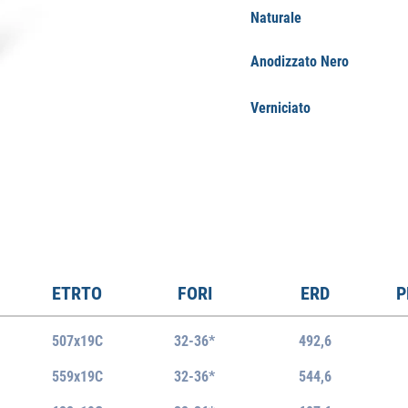
Naturale
Anodizzato Nero
Verniciato
ETRTO
FORI
ERD
P
507x19C
32-36*
492,6
559x19C
32-36*
544,6