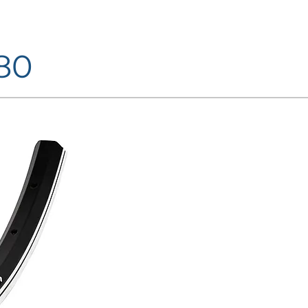
80
FINITURE