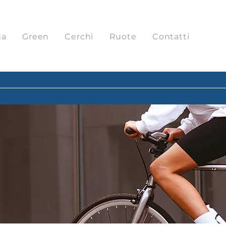
da
Green
Cerchi
Ruote
Contatti