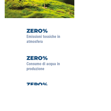
ZERO%
Emissioni tossi
che in
atmosfera
ZERO%
Consumo di acqua in
produzione
ZERO%
Emissioni reflue
nell’ambiente