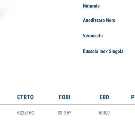
Naturale
Anodizzato Nero
Verniciato
Bussola Inox Singola
ETRTO
FORI
ERD
P
622x16C
32-36*
608,0