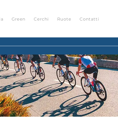
da
Green
Cerchi
Ruote
Contatti