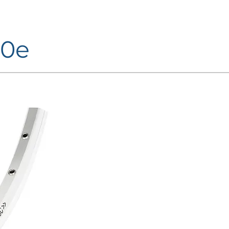
60e
FINITURE