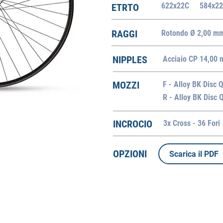
622x22C
584x2
ETRTO
RAGGI
Rotondo Ø 2,00 m
NIPPLES
Acciaio CP 14,00
MOZZI
F - Alloy BK Disc
R - Alloy BK Disc 
INCROCIO
3x Cross - 36 Fori
OPZIONI
Scarica il PDF