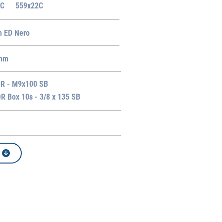
2C
559x22C
m ED Nero
 mm
 QR - M9x100 SB
QR Box 10s - 3/8 x 135 SB