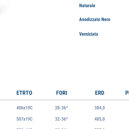
Naturale
Anodizzato Nero
Verniciato
ETRTO
FORI
ERD
P
406x19C
28-36*
384,0
507x19C
32-36*
485,0