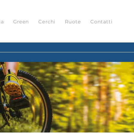
da
Green
Cerchi
Ruote
Contatti