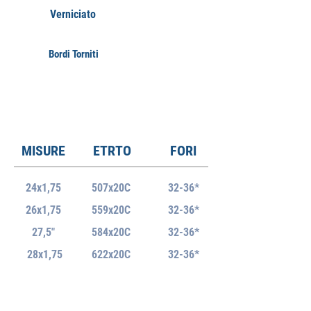
Verniciato
Bordi Torniti
MISURE
ETRTO
FORI
24x1,75
507x20C
32-36*
26x1,75
559x20C
32-36*
27,5"
584x20C
32-36*
28x1,75
622x20C
32-36*
ERD
PESO +/-5%