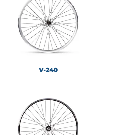
V-240